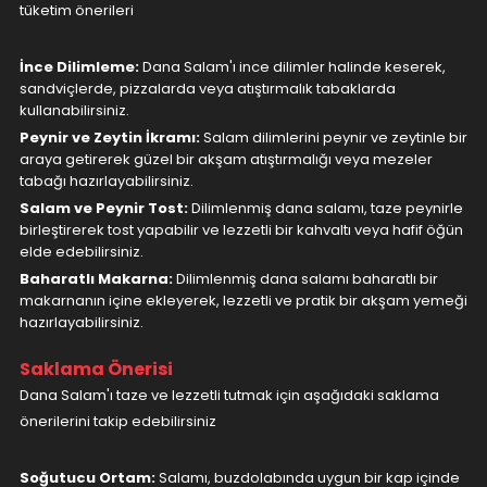
tüketim önerileri
İnce Dilimleme:
Dana Salam'ı ince dilimler halinde keserek,
sandviçlerde, pizzalarda veya atıştırmalık tabaklarda
kullanabilirsiniz.
Peynir ve Zeytin İkramı:
Salam dilimlerini peynir ve zeytinle bir
araya getirerek güzel bir akşam atıştırmalığı veya mezeler
tabağı hazırlayabilirsiniz.
Salam ve Peynir Tost:
Dilimlenmiş dana salamı, taze peynirle
birleştirerek tost yapabilir ve lezzetli bir kahvaltı veya hafif öğün
elde edebilirsiniz.
Baharatlı Makarna:
Dilimlenmiş dana salamı baharatlı bir
makarnanın içine ekleyerek, lezzetli ve pratik bir akşam yemeği
hazırlayabilirsiniz.
Saklama Önerisi
Dana Salam'ı taze ve lezzetli tutmak için aşağıdaki saklama
önerilerini takip edebilirsiniz
Soğutucu Ortam:
Salamı, buzdolabında uygun bir kap içinde