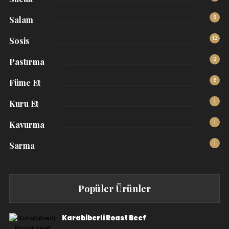
6
Salam
12
Sosis
2
Pastırma
6
Füme Et
1
Kuru Et
1
Kavurma
1
Sarma
Popüler Ürünler
Karabiberli Roast Beef