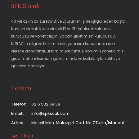
SPK Sucuk
40 yılı aşkın bir süredir Et ve Et ürünleri işi ile iştigal eden başta
Kayseri olmak üzere bir çok Et ve Et ürünleri imalatının
kurucusu ve yöneticiliğini yapan şirketimizin kurucusu Ali
KURAÇ’ın bilgi ve birikimlerinin yanı sıra konusunda son
derece donanımlı, üretim müdürümüz, sorumlu yöneticimiz
gıda mühendisimizin gözetiminde ve katkılarıyla kalite ve
güvenin adresiyiz.
İletişim
Telefon :
0216 532 68 38
Email :
info@spkscuk.com
Adres :
Mescit Mah. Malazgirt Cad. No:7 Tuzla/İstanbul
Bize Ulaşın