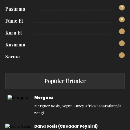
2
Pastırma
6
Füme Et
1
Kuru Et
1
Kavurma
1
Sarma
Popüler Ürünler
Merguez
Merguez Sosis, özgün Kuzey Afrika baharatlarıyla
zengi...
Dana Sosis (Cheddar Peynirli)