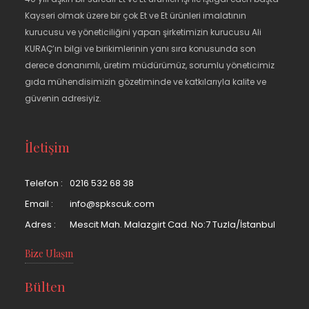
Kayseri olmak üzere bir çok Et ve Et ürünleri imalatının
kurucusu ve yöneticiliğini yapan şirketimizin kurucusu Ali
KURAÇ’ın bilgi ve birikimlerinin yanı sıra konusunda son
derece donanımlı, üretim müdürümüz, sorumlu yöneticimiz
gıda mühendisimizin gözetiminde ve katkılarıyla kalite ve
güvenin adresiyiz.
İletişim
Telefon :
0216 532 68 38
Email :
info@spkscuk.com
Adres :
Mescit Mah. Malazgirt Cad. No:7 Tuzla/İstanbul
Bize Ulaşın
Bülten