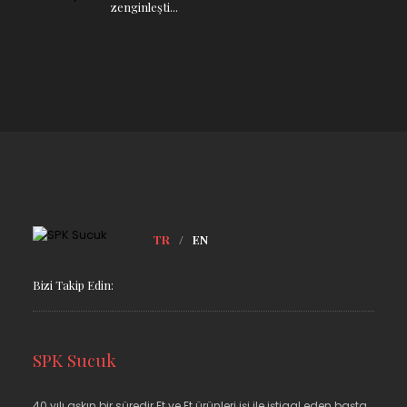
zenginleşti...
TR
/
EN
Bizi Takip Edin:
SPK Sucuk
40 yılı aşkın bir süredir Et ve Et ürünleri işi ile iştigal eden başta